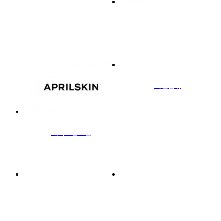
인스바이엔
서한섬유
에이프릴스킨
반트 36.5
미팩토리