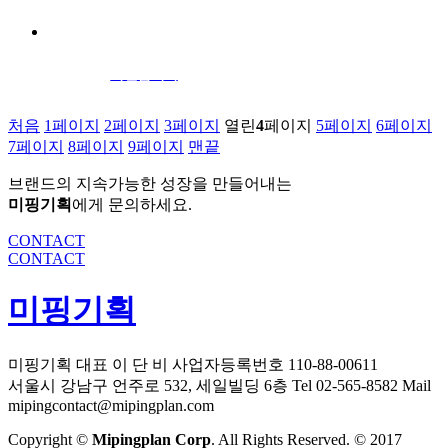
디엔컴퍼니
처음
1
페이지
2
페이지
3
페이지
열린
4
페이지
5
페이지
6
페이지
7
페이지
8
페이지
9
페이지
맨끝
브랜드의 지속가능한 성장을 만들어내는
미핑기획
에게 문의하세요.
CONTACT
CONTACT
미핑기획
미핑기획
대표 이 단 비
사업자등록번호 110-88-00611
서울시 강남구 언주로 532, 세일빌딩 6층
Tel 02-565-8582
Mail
mipingcontact@mipingplan.com
Copyright ©
Mipingplan Corp
. All Rights Reserved. © 2017