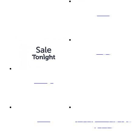
FLOW
SK엔카
Saletonight
GAPIA
두꺼비세상 with 피터팬의 좋은
방 구하기