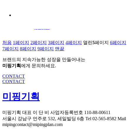
롯데슈퍼
처음
1
페이지
2
페이지
3
페이지
4
페이지
열린
5
페이지
6
페이지
7
페이지
8
페이지
9
페이지
맨끝
브랜드의 지속가능한 성장을 만들어내는
미핑기획
에게 문의하세요.
CONTACT
CONTACT
미핑기획
미핑기획
대표 이 단 비
사업자등록번호 110-88-00611
서울시 강남구 언주로 532, 세일빌딩 6층
Tel 02-565-8582
Mail
mipingcontact@mipingplan.com